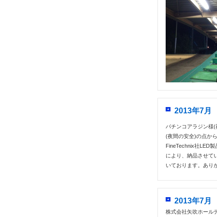
2013年7
パチンコアラジン様(
(夜間の安全)の点
FineTechnix
により、納品させて
いております。あり
2013年7
株式会社矢吹ホールデ