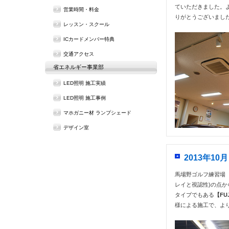
ていただきました。
営業時間・料金
りがとうございまし
レッスン・スクール
ICカードメンバー特典
交通アクセス
省エネルギー事業部
LED照明 施工実績
LED照明 施工事例
マホガニー材 ランプシェード
デザイン室
2013年1
馬場野ゴルフ練習場（
レイと視認性)の点
タイプでもある
【FU
様による施工で、よ