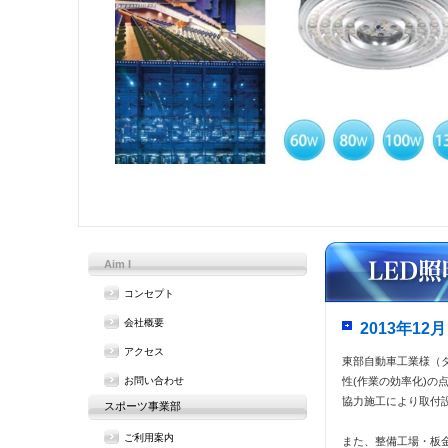
Aim I
コンセプト
会社概要
2013年1
アクセス
東部自動車工業様（ダ
お問い合わせ
性(作業の効率化)の
協力施工により取付
スポーツ事業部
ご利用案内
また、整備工場・板